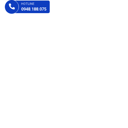
HOTLINE
0948.188.075
CHÍNH SÁCH
Chính sách kiểm hàng
Chính sách bảo mật
Chính sách giao hàng
Chính sách thanh toán
Chính sách Đổi trả hàng
Chính sách bảo hành
FANPAGE
HOÀNG PHÁT COMPUTER CẦN THƠ
Chào mừng đến với Tin Học Hoàng Phát. Chúng tôi tự hào là địa chỉ
tin cậy cho việc mua sắm linh kiện máy tính chất lượng cao và dịch
vụ tận tâm.