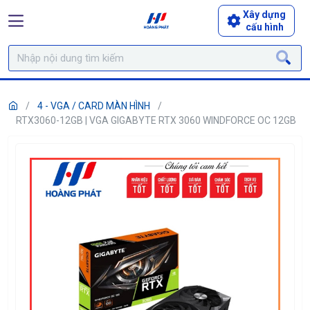
Xây dựng
cấu hình
4 - VGA / CARD MÀN HÌNH
RTX3060-12GB | VGA GIGABYTE RTX 3060 WINDFORCE OC 12GB