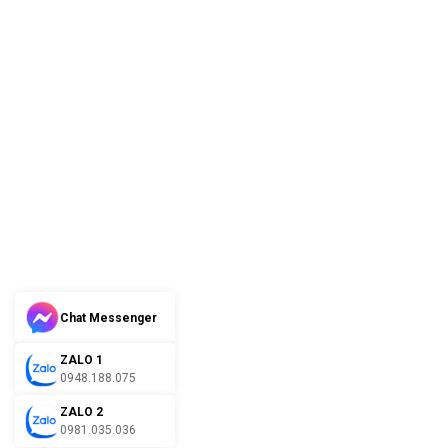
Chat Messenger
ZALO 1
0948.188.075
ZALO 2
0981.035.036