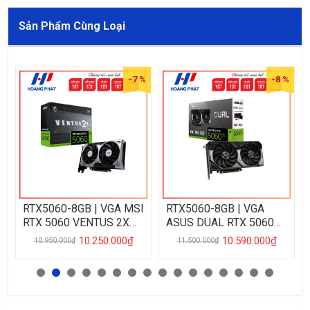
Sản Phẩm Cùng Loại
%
-7 %
-8 %
RTX5060-8GB | VGA MSI
RTX5060-8GB | VGA
RTX 5060 VENTUS 2X
ASUS DUAL RTX 5060
8GB DDR7
8GB OC DDR7
10.250.000₫
10.590.000₫
10.950.000₫
11.500.000₫