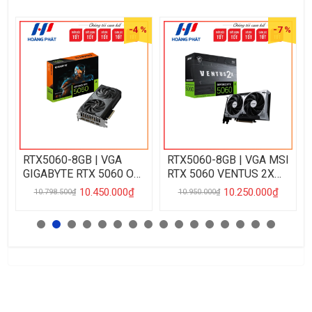
 %
-4 %
-7 %
RTX5060-8GB | VGA
RTX5060-8GB | VGA MSI
GIGABYTE RTX 5060 OC
RTX 5060 VENTUS 2X
8GB WINDFORCE
8GB DDR7
10.450.000₫
10.250.000₫
10.798.500₫
10.950.000₫