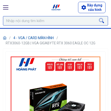
Xây dựng
cấu hình
4 - VGA / CARD MÀN HÌNH
RTX3060-12GB | VGA GIGABYTE RTX 3060 EAGLE OC 12G