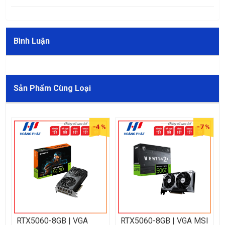
Bình Luận
Sản Phẩm Cùng Loại
 %
-4 %
-7 %
RTX5060-8GB | VGA
RTX5060-8GB | VGA MSI