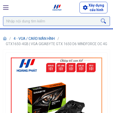
Xây dựng
cấu hình
4 - VGA / CARD MÀN HÌNH
GTX1650-4GB | VGA GIGABYTE GTX 1650 D6 WINDFORCE OC 4G