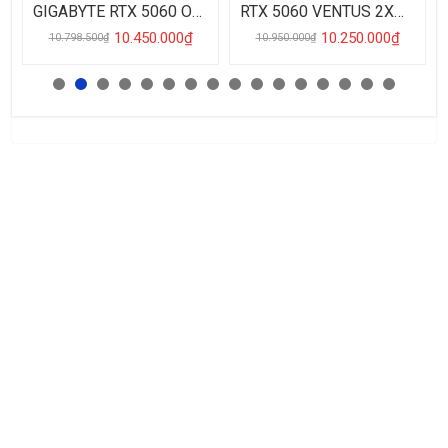
GIGABYTE RTX 5060 OC
RTX 5060 VENTUS 2X
8GB WINDFORCE
8GB DDR7
10.450.000₫
10.250.000₫
10.798.500₫
10.950.000₫