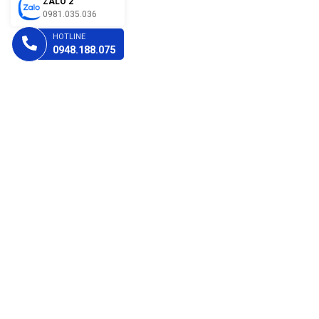
ZALO 2
0981.035.036
HOTLINE
0948.188.075
CHÍNH SÁCH
Chính sách kiểm hàng
Chính sách bảo mật
Chính sách giao hàng
Chính sách thanh toán
Chính sách Đổi trả hàng
Chính sách bảo hành
FANPAGE
HOÀNG PHÁT COMPUTER CẦN THƠ
Chào mừng đến với Tin Học Hoàng Phát. Chúng tôi tự hào là địa chỉ
tin cậy cho việc mua sắm linh kiện máy tính chất lượng cao và dịch