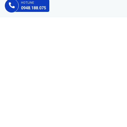
HOTLINE
0948.188.075
CHÍNH SÁCH
Chính sách kiểm hàng
Chính sách bảo mật
Chính sách giao hàng
Chính sách thanh toán
Chính sách Đổi trả hàng
Chính sách bảo hành
FANPAGE
HOÀNG PHÁT COMPUTER CẦN THƠ
Chào mừng đến với Tin Học Hoàng Phát. Chúng tôi tự hào là địa chỉ
tin cậy cho việc mua sắm linh kiện máy tính chất lượng cao và dịch
vụ tận tâm.
Tại Tin học Hoàng Phát chúng tôi cung cấp một loạt các linh kiện